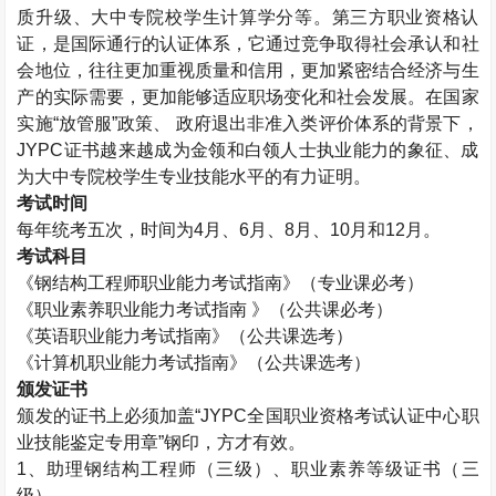
质升级、大中专院校学生计算学分等。第三方职业资格认
证，是国际通行的认证体系，它通过竞争取得社会承认和社
会地位，往往更加重视质量和信用，更加紧密结合经济与生
产的实际需要，更加能够适应职场变化和社会发展。在国家
实施“放管服”政策、 政府退出非准入类评价体系的背景下，
JYPC
证书越来越成为金领和白领人士执业能力的象征、成
为大中专院校学生专业技能水平的有力证明。
考试时间
每年统考五次，时间为
4
月、
6
月、
8
月、
10
月和
12
月。
考试科目
《钢结构工程师职业能力考试指南》（专业课必考）
《职业素养职业能力考试指南 》（公共课必考）
《英语职业能力考试指南》（公共课选考）
《计算机职业能力考试指南》（公共课选考）
颁发证书
颁发的证书上必须加盖“
JYPC
全国职业资格考试认证中心职
业技能鉴定专用章”钢印，方才有效。
1
、助理钢结构工程师（三级）、职业素养等级证书（三
级）。