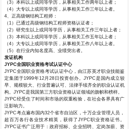
（
3
）本科以上或同等学历，从事相关工作两年以上者；
（
4
）大专以上或同等学历，从事相关工作三年以上者。
4
、正高级钢结构工程师：
（
1
）已通过高级钢结构工程师资格认证者；
（
2
）研究生以上或同等学历，从事相关工作三年以上者；
（
3
）本科以上或同等学历，从事相关工作五年以上者；
（
4
）大专以上或同等学历，从事相关工作八年以上者。
（
5
）在行业内知名度高、业绩突出者。
发证机构
JYPC
全国职业资格考试认证中心
JYPC
全国职业资格考试认证中心，由江苏英才职业技能鉴
定集团于
1999
年
12
月
28
日投资创办。
JYPC
是国内成立较
早、规模较大、行业普遍认可、法律手续齐全的职业认证机
构。
JYPC
是我国第三方职业资格认证领域的旗帜和榜样。
JYPC
经受住了时间和市场的双重检验，在社会各界具有广
泛影响力。
JYPC
考点遍布国内
32
个省市自治区，十万企业管理人员，
超百万各行各业技术精英，获得了
JYPC
职业资格证书。
JYPC
证书广泛用于：政府招标、企业招聘、定岗加薪、资