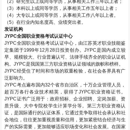
（
2
）研究生以上或同等学历，从事相关工作三年以上者；
（
3
）本科以上或同等学历，从事相关工作五年以上者；
（
4
）大专以上或同等学历，从事相关工作八年以上者。
（
5
）在行业内知名度高、业绩突出者。
发证机构
JYPC
全国职业资格考试认证中心
JYPC
全国职业资格考试认证中心，由江苏英才职业技能鉴
定集团于
1999
年
12
月
28
日投资创办。
JYPC
是国内成立较
早、规模较大、行业普遍认可、法律手续齐全的职业认证机
构。
JYPC
是我国第三方职业资格认证领域的旗帜和榜样。
JYPC
经受住了时间和市场的双重检验，在社会各界具有广
泛影响力。
JYPC
考点遍布国内
32
个省市自治区，十万企业管理人员，
超百万各行各业技术精英，获得了
JYPC
职业资格证书。
JYPC
证书广泛用于：政府招标、企业招聘、定岗加薪、资
质升级、大中专院校学生计算学分等。第三方职业资格认
证，是国际通行的认证体系，它通过竞争取得社会承认和社
会地位，往往更加重视质量和信用，更加紧密结合经济与生
产的实际需要，更加能够适应职场变化和社会发展。在国家