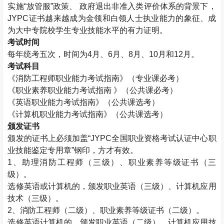
实施“放管服”政策、 政府退出非准入类评价体系的背景下，
JYPC
证书越来越成为金领和白领人士执业能力的象征、成
为大中专院校学生专业技能水平的有力证明。
考试时间
每年统考五次，时间为
4
月、
6
月、
8
月、
10
月和
12
月。
考试科目
《消防工程师职业能力考试指南》（专业课必考）
《职业素养职业能力考试指南 》（公共课必考）
《英语职业能力考试指南》（公共课选考）
《计算机职业能力考试指南》（公共课选考）
颁发证书
颁发的证书上必须加盖“
JYPC
全国职业资格考试认证中心职
业技能鉴定专用章”钢印，方才有效。
1
、助理消防工程师（三级）、职业素养等级证书（三
级）。
选修英语或计算机的，颁发职业英语（三级）、计算机应用
技术（三级）。
2
、消防工程师（二级）、职业素养等级证书（二级）。
选修英语计算机的，颁发职业英语（二级）、计算机应用技