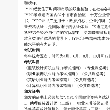
和榜样。
JYPC
经受住了时间和市场的双重检验，在社会各
JYPC
考点遍布国内
32
个省市自治区，十万企业
书。
JYPC
证书广泛用于：政府招标、企业招聘、
业资格认证，是国际通行的认证体系，它通过竞
紧密结合经济与生产的实际需要，更加能够适应职
准入类评价体系的背景下，
JYPC
证书越来越成为
能水平的有力证明。
考试时间
每年统考五次，时间为
4
月、
6
月、
8
月、
10
月和
12
考试科目
《服装设计师职业能力考试指南》（专业课必考
《职业素养职业能力考试指南 》（公共课必考）
《英语职业能力考试指南》（公共课选考）
《计算机职业能力考试指南》（公共课选考）
颁发证书
颁发的证书上必须加盖“
JYPC
全国职业资格考试认
1
、助理服装设计师（三级）、职业素养等级证书
选修英语或计算机的，颁发职业英语（三级）、