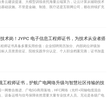
政务云建设提速、大模型训练依托海量云端算力，让云计算从辅助技术
的基础设施。不管是金融、制造、医疗还是互联网公司，都在持续扩充
团队，掌握云平台部署、容器化及混合云管理的工程技术人才正迎来较
。
技术岗！JYPC 电子信息工程师证书，为技术从业者搭
通道
息工程师证书具备多重实用价值：企业招聘简历加分、内部岗位评级加
投标人员资质佐证、院校实践学分认定、个人职业档案完善；证书加盖
印，可通过官方平台线上核验真伪，凭证具备完整的查询追溯渠道，用人
电视工程师证书，护航广电网络升级与智慧社区传输的技
一网整合推进、广电5G商用落地，HFC网络（光纤+同轴电缆混合
造、设备运维与信号保障依然需要大量专业技术人员。无论是各级广电
集成工程商，还是酒店及园区的视讯系统集成商，掌握有线电视系统原
工程技术人才都有持续的用武之地。