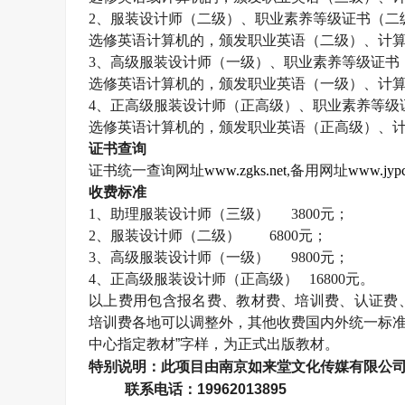
2
、服装设计师（二级）、职业素养等级证书（二
选修英语计算机的，颁发职业英语（二级）、计
3
、高级服装设计师（一级）、职业素养等级证书
选修英语计算机的，颁发职业英语（一级）、计
4
、正高级服装设计师（正高级）、职业素养等级
选修英语计算机的，颁发职业英语（正高级）、
证书查询
证书统一查询网址
www.zgks.net
,
备用网址
www.jypc
收费标准
1
、助理服装设计师（三级）
3800
元；
2
、服装设计师（二级）
6800
元；
3
、高级服装设计师（一级）
9800
元；
4
、正高级服装设计师（正高级）
16800
元。
以上费用包含报名费、教材费、培训费、认证费
培训费各地
可以调整外，其他收费国内外统一标准
中心指定教材”字样，为正式出版教材。
特别说明：此项目由南京如来堂文化传媒有限公
联系电话：
19962013895