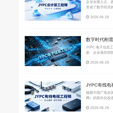
企业全面上云、
变成了数字经济
云运维与云架构
2026-06-29
长的需求窗口期
数字时代刚需
建职业上升
JYPC 电子信
薪、企业项目招
JYPC 专用钢
2026-06-29
单位核验便捷。
JYPC有线
术力量
随着中国广电全国
网）的双向化改
网络公司、弱电
2026-06-29
理与实操技能的