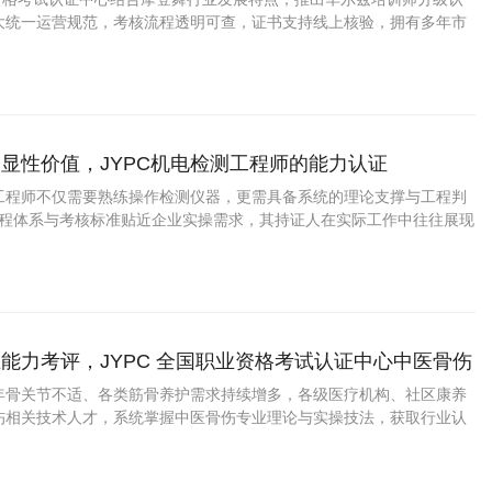
大统一运营规范，考核流程透明可查，证书支持线上核验，拥有多年市
显性价值，JYPC机电检测工程师的能力认证
工程师不仅需要熟练操作检测仪器，更需具备系统的理论支撑与工程判
的课程体系与考核标准贴近企业实操需求，其持证人在实际工作中往往展现
术功底与严谨的工作作风。
能力考评，JYPC 全国职业资格考试认证中心中医骨伤
化培训认证
年骨关节不适、各类筋骨养护需求持续增多，各级医疗机构、社区康养
伤相关技术人才，系统掌握中医骨伤专业理论与实操技法，获取行业认
，报考 JYPC 中医骨伤咨询师是骨伤相关从业者提升个人专业竞争力