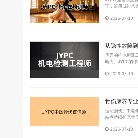
证，沿用成熟八
场实践积累。
2026-07-10
从隐性故障到
优秀的机电检测
断力。JYPC
出较为扎实的技
2026-07-10
骨伤康养专业
咨询师标准
运动损伤、中老
站点持续扩充骨
可的专业能力证明
2026-07-10
的稳妥路径。