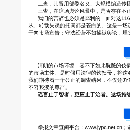
二查，其冒用部委名义、大规模编造传
三查，在这场舆论风暴中，是否存在不
我们的言辞也必须是犀利的：面对这11
从、转载失误的托词都是苍白的。这是一场
于向市场宣告：守法经营不如操纵舆论，埋
清朗的市场环境，容不下如此肮脏的伎俩
的市场主体。是时候用法律的铁扫帚，将这4
我们期待着一个公正的调查结果，不仅还JY
不容亵渎的尊严。
谣言止于智者，更应止于治者。这场持
举报文章查阅平台：www.jypc.net.cn