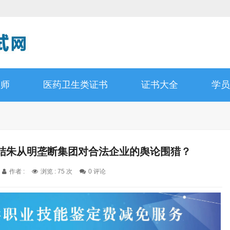
理师
医药卫生类证书
证书大全
学员
结朱从明垄断集团对合法企业的舆论围猎？
作者 :
浏览 : 75 次
0 评论