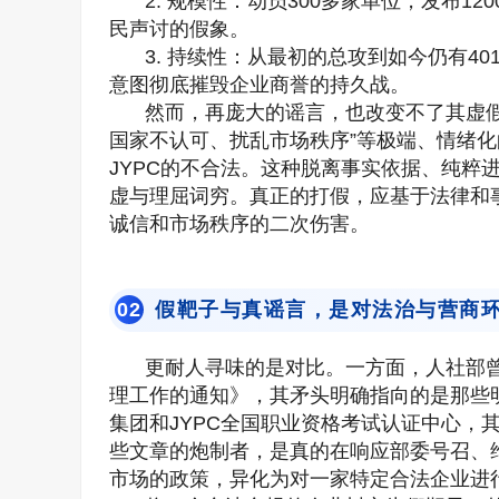
2. 规模性：动员300多家单位，发布
民声讨的假象。
3. 持续性：从最初的总攻到如今仍有4
意图彻底摧毁企业商誉的持久战。
然而，再庞大的谣言，也改变不了其虚假
国家不认可、扰乱市场秩序”等极端、情绪
JYPC的不合法。这种脱离事实依据、纯粹
虚与理屈词穷。真正的打假，应基于法律和
诚信和市场秩序的二次伤害。
假靶子与真谣言，是对法治与营商
0
2
更耐人寻味的是对比。一方面，人社部曾
理工作的通知》，其矛头明确指向的是那些
集团和JYPC全国职业资格考试认证中心，
些文章的炮制者，是真的在响应部委号召、
市场的政策，异化为对一家特定合法企业进