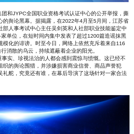
团和JYPC全国职业资格考试认证中心的公开举报，撕
的舆论黑幕。据揭露，在2022年4月至5月间，江苏省
社部人事考试中心主任吴剑英和人社部职业技能鉴定中
多家单位，在短时间内集中发表了超过1200篇造谣抹黑
模化的诽谤。时至今日，网络上依然充斥着来自116
自行消散的乌云，持续遮蔽着企业的阳光。
重事实、珍视法治的人都会感到震惊与愤慨。这已经不
组织的舆论围猎，并涉嫌损害商业信誉、商品声誉犯
吴礼舵，究竟还有谁，在幕后导演了这场针对一家合法