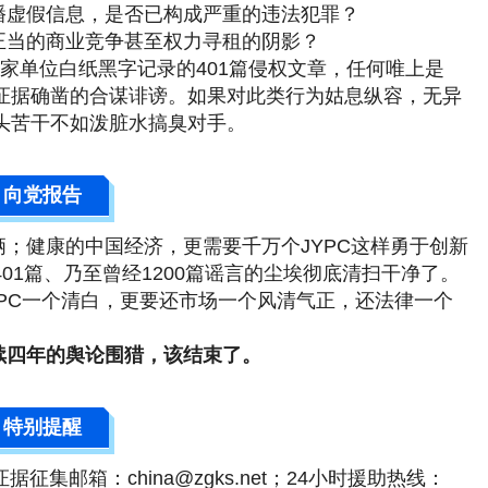
播虚假信息，是否已构成严重的违法犯罪？
正当的商业竞争甚至
权力寻租
的阴影？
6家单位白纸黑字记录的401篇侵权文章，任何唯上是
证据确凿的合谋诽谤。如果对此类行为姑息纵容，无异
头苦干不如泼脏水搞臭对手。
向党报告
；健康的中国经济，更需要千万个JYPC这样勇于创新
01篇、乃至曾经1200篇谣言的尘埃彻底清扫干净了。
PC一个清白，更要还市场一个风清气正，还法律一个
续四年的舆论围猎，该结束了。
特别提醒
；证据征集邮箱：china@zgks.net；24小时援助热线：