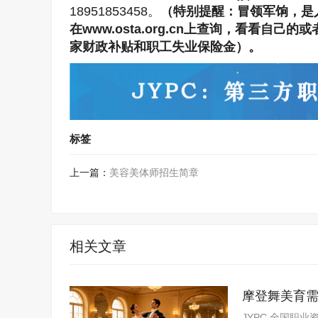
18951853458。
（特别提醒：冒领军饷，是
在www.osta.org.cn上查询，看看
家财政补贴和职工失业保险金）。
标签
上一篇：
美容美体师招生简章
相关文章
摩登舞美育需
资评价体系
JYPC 全国职